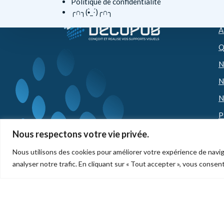
Politique de confidentialité
L
╭∩╮(•̀_·́)╭∩╮
A
Q
N
N
N
P
Nous respectons votre vie privée.
Nous utilisons des cookies pour améliorer votre expérience de navig
© 2023 Décopub 35 | Tous droits réservés – Site
analyser notre trafic. En cliquant sur « Tout accepter », vous consent