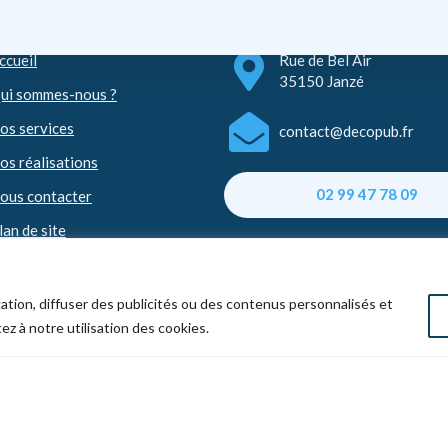
iens utiles
Nous contacter
ccueil
Rue de Bel Air
35150 Janzé
ui sommes-nous ?
os services
contact@decopub.fr
os réalisations
02 99 47 78 09
ous contacter
lan de site
ation, diffuser des publicités ou des contenus personnalisés et
 réalisé par
PRISMO COMMUNICATION
M
ez à notre utilisation des cookies.