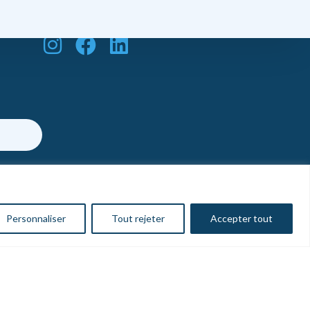
Nos réseaux
Personnaliser
Tout rejeter
Accepter tout
entions légales
—
Politique de confidentialité
—